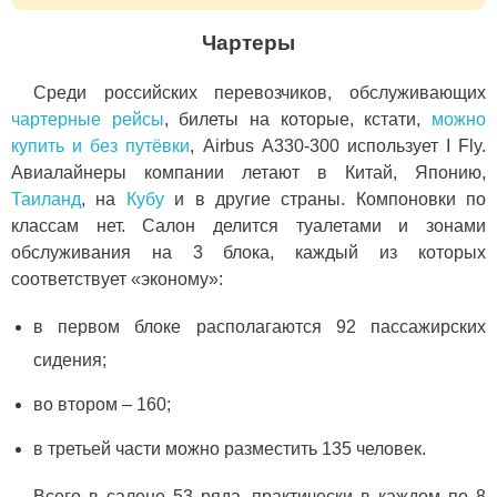
Чартеры
Среди российских перевозчиков, обслуживающих
чартерные рейсы
, билеты на которые, кстати,
можно
купить и без путёвки
, Airbus А330-300 использует I Fly.
Авиалайнеры компании летают в Китай, Японию,
Таиланд
, на
Кубу
и в другие страны. Компоновки по
классам нет. Салон делится туалетами и зонами
обслуживания на 3 блока, каждый из которых
соответствует «эконому»:
в первом блоке располагаются 92 пассажирских
сидения;
во втором – 160;
в третьей части можно разместить 135 человек.
Всего в салоне 53 ряда, практически в каждом по 8