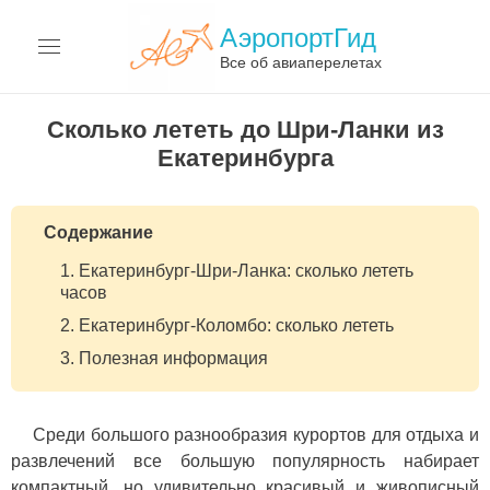
АэропортГид
Все об авиаперелетах
АЭРОПОРТЫ
Сколько лететь до Шри-Ланки из
Екатеринбурга
АВИАКОМПАНИИ
ПЕРЕЛЁТЫ
Содержание
АВИАЦИЯ
Екатеринбург-Шри-Ланка: сколько лететь
часов
ТЕРМИНЫ
Екатеринбург-Коломбо: сколько лететь
Полезная информация
О САЙТЕ
Среди большого разнообразия курортов для отдыха и
развлечений все большую популярность набирает
компактный, но удивительно красивый и живописный