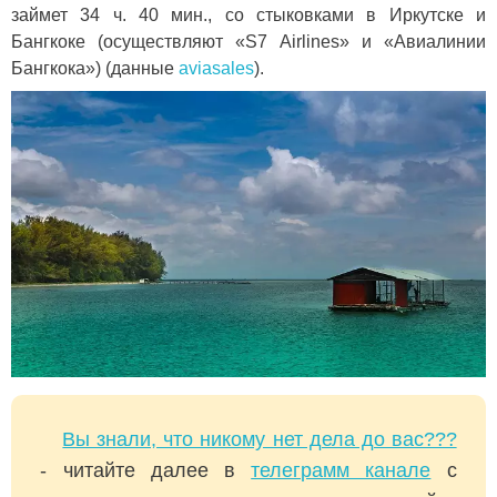
займет 34 ч. 40 мин., со стыковками в Иркутске и
Бангкоке (осуществляют «S7 Airlines» и «Авиалинии
Бангкока») (данные
aviasales
).
Вы знали, что никому нет дела до вас???
- читайте далее в
телеграмм канале
с