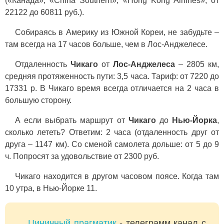
(«Канада», «China Southern», «Hong Kong Airlines», от
22122 до 60811 руб.).
Собираясь в Америку из Южной Кореи, не забудьте –
там всегда на 17 часов больше, чем в Лос-Анджелесе.
Отдаленность
Чикаго
от
Лос-Анджелеса
– 2805 км,
средняя протяженность пути: 3,5 часа. Тариф: от 7220 до
17331 р. В Чикаго время всегда отличается на 2 часа в
большую сторону.
А если выбрать маршрут от
Чикаго
до
Нью-Йорка
,
сколько лететь? Ответим: 2 часа (отдаленность друг от
друга – 1147 км). Со сменой самолета дольше: от 5 до 9
ч. Попросят за удовольствие от 2300 руб.
Чикаго находится в другом часовом поясе. Когда там
10 утра, в Нью-Йорке 11.
Циничный прагматик
- телеграмм канал с