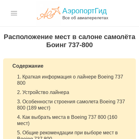
АэропортГид
Все об авиаперелетах
АЭРОПОРТЫ
Расположение мест в салоне самолёта
Боинг 737-800
АВИАКОМПАНИИ
ПЕРЕЛЁТЫ
Содержание
АВИАЦИЯ
Краткая информация о лайнере Boeing 737
800
ТЕРМИНЫ
Устройство лайнера
Особенности строения самолета Boeing 737
О САЙТЕ
800 (189 мест)
Как выбрать места в Boeing 737 800 (160
мест)
Общие рекомендации при выборе мест в
Boeing 737 800